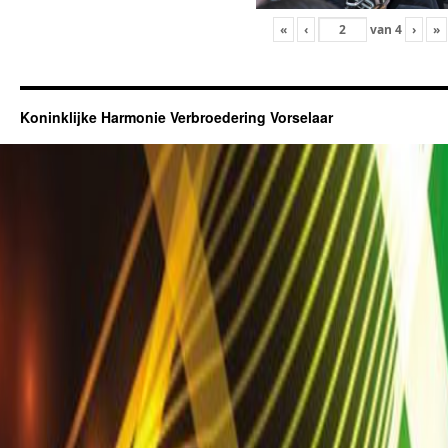
«
‹
van
4
›
»
Koninklijke Harmonie Verbroedering Vorselaar