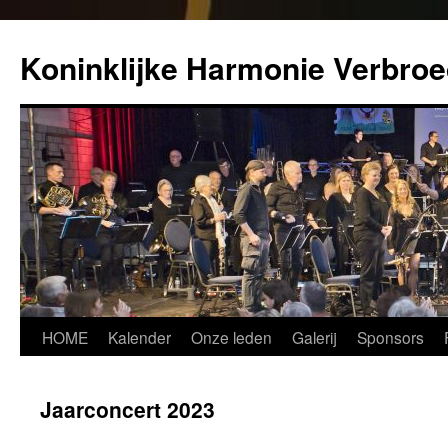
Koninklijke Harmonie Verbroe
Spring
HOME
Kalender
Onze leden
Galerij
Sponsors
naar
Jaarconcert 2023
inhoud