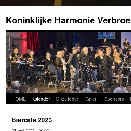
Koninklijke Harmonie Verbroe
Spring
HOME
Kalender
Onze leden
Galerij
Sponsors
naar
Biercafé 2023
inhoud
27 mei 2023 - 00:00