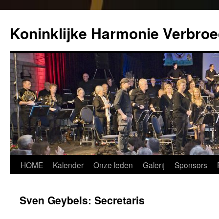
Koninklijke Harmonie Verbroe
Spring
HOME
Kalender
Onze leden
Galerij
Sponsors
naar
Sven Geybels: Secretaris
inhoud