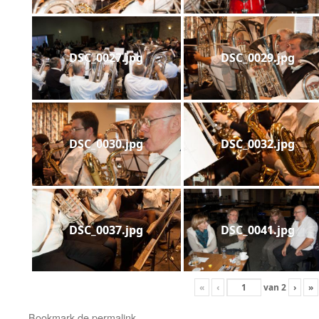
DSC_0027.jpg
DSC_0029.jpg
DSC_0030.jpg
DSC_0032.jpg
DSC_0037.jpg
DSC_0041.jpg
«
‹
van
2
›
»
Bookmark de
permalink
.