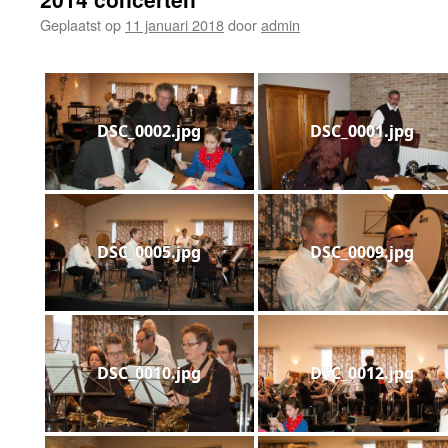
Geplaatst op
11 januari 2018
door
admin
DSC_0002.jpg
DSC_0001.jpg
DSC_0005.jpg
DSC_0009.jpg
DSC_0010.jpg
DSC_0012.jpg