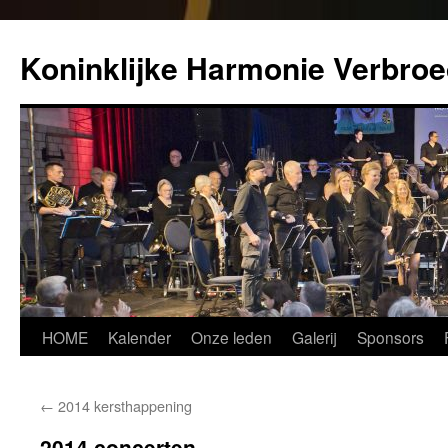
Koninklijke Harmonie Verbroe
Spring
HOME
Kalender
Onze leden
Galerij
Sponsors
naar
←
2014 kersthappening
inhoud
2014 concerten