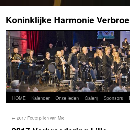
Koninklijke Harmonie Verbroe
Spring
HOME
Kalender
Onze leden
Galerij
Sponsors
naar
←
2017 Foute pillen van Mie
inhoud